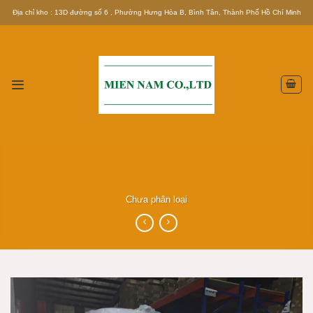
Skip
Địa chỉ kho : 13D đường số 6 , Phường Hưng Hòa B, Bình Tân, Thành Phố Hồ Chí Minh
to
content
Chưa phân loại