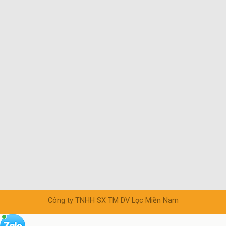
Công ty TNHH SX TM DV Lọc Miền Nam