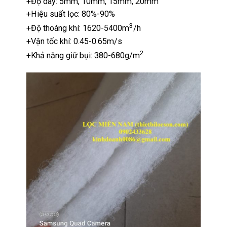
+Độ dày: 5mm, 10mm, 15mm, 20mm
+Hiệu suất lọc: 80%-90%
3
+Độ thoáng khí: 1620-5400m
/h
+Vận tốc khí: 0.45-0.65m/s
2
+Khả năng giữ bụi: 380-680g/m