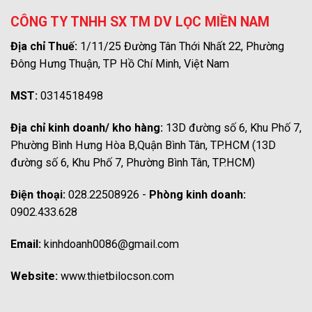
CÔNG TY TNHH SX TM DV LỌC MIỀN NAM
Địa chỉ Thuế:
1/11/25 Đường Tân Thới Nhất 22, Phường
Đông Hưng Thuận, TP Hồ Chí Minh, Việt Nam
MST:
0314518498
Địa chỉ kinh doanh/ kho hàng:
13D đường số 6, Khu Phố 7,
Phường Bình Hưng Hòa B,Quận Bình Tân, TP.HCM (13D
đường số 6, Khu Phố 7, Phường Bình Tân, TP.HCM)
Điện thoại:
028.22508926 -
Phòng kinh doanh:
0902.433.628
Email:
kinhdoanh0086@gmail.com
Website:
www.thietbilocson.com