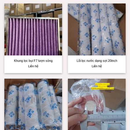
Khung lọc bụi F7 lượn sóng
Lõi lọc nước dạng sợi 20inch
Liên hệ
Liên hệ