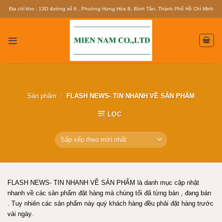
Skip
Địa chỉ kho : 13D đường số 6 , Phường Hưng Hòa B, Bình Tân, Thành Phố Hồ Chí Minh
to
content
Sản phẩm
/
FLASH NEWS- TIN NHANH VỀ SẢN PHẨM
LỌC
FLASH NEWS- TIN NHANH VỀ SẢN PHẨM là danh mục cập nhật
nhanh về các sản phẩm đặt hàng mà chúng tối đã từng bán , đang bán
. Tuy nhiên các sản phẩm này quý khách hàng đều phải đặt hàng trước
vài ngày.