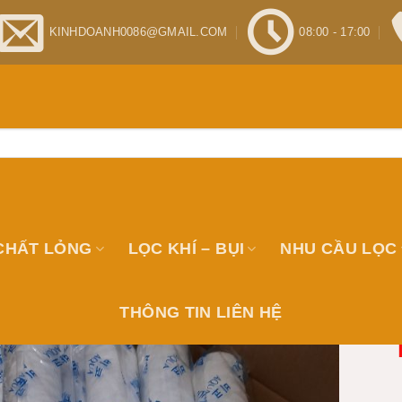
KINHDOANH0086@GMAIL.COM
08:00 - 17:00
CHẤT LỎNG
LỌC KHÍ – BỤI
NHU CẦU LỌC
N PHẨM
THÔNG TIN LIÊN HỆ