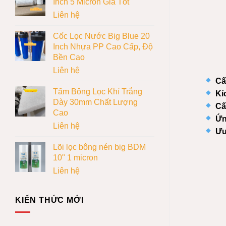
Inch 5 Micron Giá Tốt
Liên hệ
Cốc Lọc Nước Big Blue 20
Inch Nhựa PP Cao Cấp, Độ
Bền Cao
Liên hệ
Cấ
Tấm Bông Lọc Khí Trắng
Kí
Dày 30mm Chất Lượng
Cấ
Cao
Ứn
Liên hệ
Ưu
Lõi lọc bông nén big BDM
10" 1 micron
Liên hệ
KIẾN THỨC MỚI