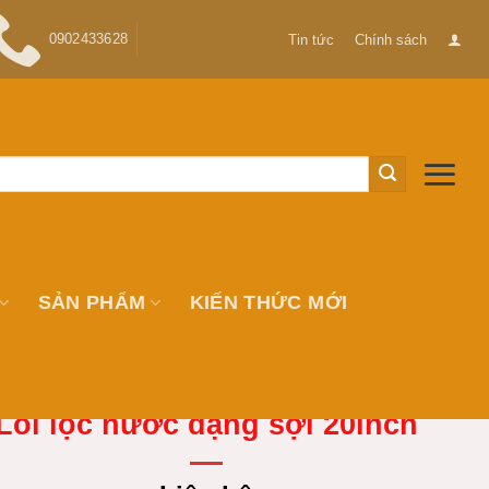
0902433628
Tin tức
Chính sách
SẢN PHẨM
KIẾN THỨC MỚI
Lõi lọc nước dạng sợi 20inch