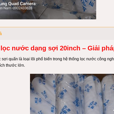
ả
 lọc nước dạng sợi 20inch – Giải phá
c sợi quấn là loại lõi phổ biến trong hệ thống lọc nước
công ngh
ích thước lớn.