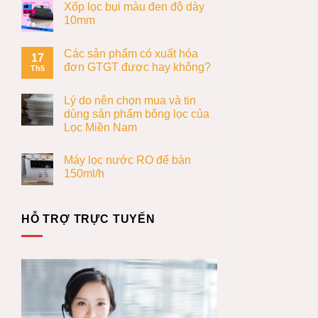
Xốp lọc bụi màu đen độ dày
10mm
Các sản phẩm có xuất hóa
17
đơn GTGT được hay không?
Th5
Lý do nên chọn mua và tin
dùng sản phẩm bông lọc của
Lọc Miền Nam
Máy lọc nước RO để bàn
150ml/h
HỖ TRỢ TRỰC TUYẾN