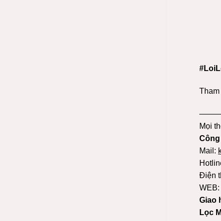
#LoiL
Tham 
——
Mọi th
Công
Mail:
Hotlin
Điện t
WEB
Giao 
Lọc M