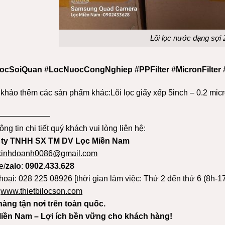
Lõi lọc nước dạng sợi 
ocSoiQuan #LocNuocCongNghiep #PPFilter #MicronFilter
khảo thêm các sản phẩm khác:
Lõi lọc giấy xếp 5inch – 0.2 mic
———————
ông tin chi tiết quý khách vui lòng liên hệ:
 ty TNHH SX TM DV Lọc Miền Nam
kinhdoanh0086@gmail.com
e/
zalo
:
0902.433.628
hoại: 028 225 08926 [thời gian làm việc: Thứ 2 đến thứ 6 (8h-17
:
www.thietbilocson.com
hàng tận nơi trên toàn quốc.
iền Nam – Lợi ích bền vững cho khách hàng!