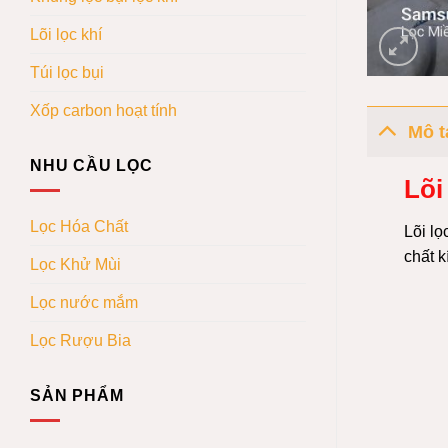
Lõi lọc khí
Túi lọc bụi
Xốp carbon hoạt tính
Mô t
NHU CẦU LỌC
Lõi
Lọc Hóa Chất
Lõi lọ
chất k
Lọc Khử Mùi
Lọc nước mắm
Lọc Rượu Bia
SẢN PHẨM