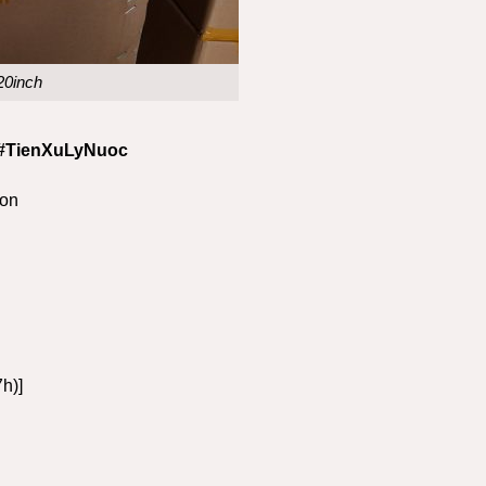
20inch
 #TienXuLyNuoc
ron
h)]