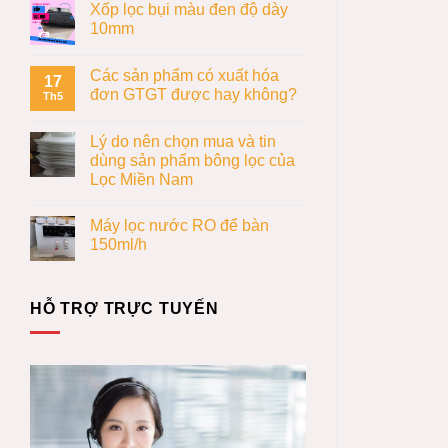
Xốp lọc bụi màu đen độ dày
10mm
Các sản phẩm có xuất hóa
17
đơn GTGT được hay không?
Th5
Lý do nên chọn mua và tin
dùng sản phẩm bông lọc của
Lọc Miền Nam
Máy lọc nước RO để bàn
150ml/h
HỖ TRỢ TRỰC TUYẾN