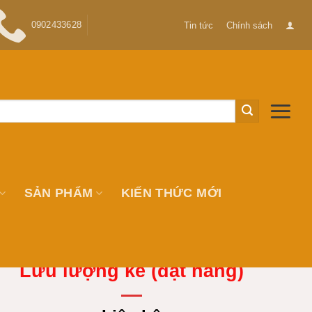
0902433628
Tin tức
Chính sách
SẢN PHẨM
KIẾN THỨC MỚI
Lưu lượng kế (đặt hàng)