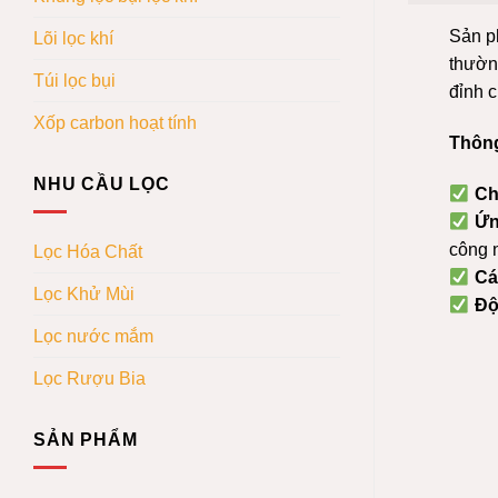
Sản p
Lõi lọc khí
thườn
Túi lọc bụi
đỉnh 
Xốp carbon hoạt tính
Thông
NHU CẦU LỌC
Ch
Ứn
công 
Lọc Hóa Chất
Cá
Lọc Khử Mùi
Độ
Lọc nước mắm
Lọc Rượu Bia
SẢN PHẨM