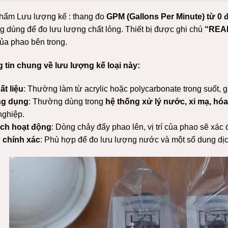
hẩm Lưu lượng kế : thang đo
GPM (Gallons Per Minute) từ 0 
g dùng để đo lưu lượng chất lỏng. Thiết bị được ghi chú
“REA
của phao bên trong.
 tin chung về lưu lượng kế loại này:
ất liệu
: Thường làm từ acrylic hoặc polycarbonate trong suốt, 
g dụng
: Thường dùng trong
hệ thống xử lý nước, xi mạ, hóa
nghiệp.
ch hoạt động
: Dòng chảy đẩy phao lên, vị trí của phao sẽ xác 
 chính xác
: Phù hợp để đo lưu lượng nước và một số dung dịc