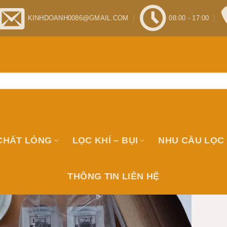
KINHDOANH0086@GMAIL.COM
08:00 - 17:00
CHẤT LỎNG
LỌC KHÍ – BỤI
NHU CẦU LỌC
N PHẨM
THÔNG TIN LIÊN HỆ