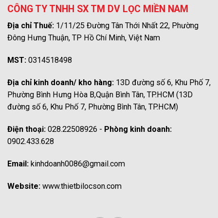
CÔNG TY TNHH SX TM DV LỌC MIỀN NAM
Địa chỉ Thuế:
1/11/25 Đường Tân Thới Nhất 22, Phường
Đông Hưng Thuận, TP Hồ Chí Minh, Việt Nam
MST:
0314518498
Địa chỉ kinh doanh/ kho hàng:
13D đường số 6, Khu Phố 7,
Phường Bình Hưng Hòa B,Quận Bình Tân, TP.HCM (13D
đường số 6, Khu Phố 7, Phường Bình Tân, TP.HCM)
Điện thoại:
028.22508926 -
Phòng kinh doanh:
0902.433.628
Email:
kinhdoanh0086@gmail.com
Website:
www.thietbilocson.com