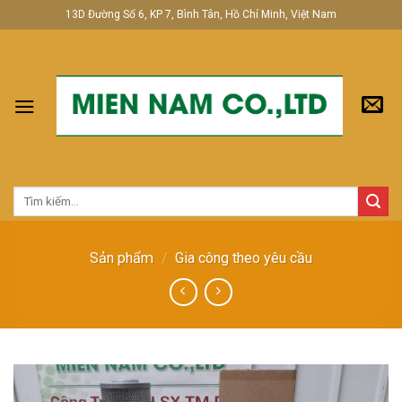
Skip
13D Đường Số 6, KP 7, Bình Tân, Hồ Chí Minh, Việt Nam
to
content
Tìm
kiếm:
Sản phẩm
/
Gia công theo yêu cầu