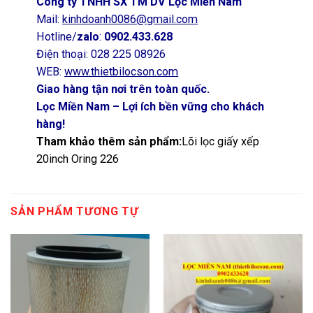
Công ty TNHH SX TM DV Lọc Miền Nam
Mail:
kinhdoanh0086@gmail.com
Hotline/
zalo
:
0902.433.628
Điện thoại: 028 225 08926
WEB:
www.thietbilocson.com
Giao hàng tận nơi trên toàn quốc.
Lọc Miền Nam – Lợi ích bền vững cho khách
hàng!
Tham khảo thêm sản phẩm:
Lõi lọc giấy xếp
20inch Oring 226
SẢN PHẨM TƯƠNG TỰ