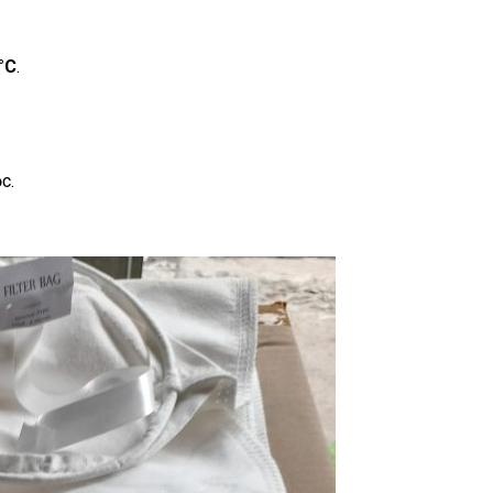
°C
.
c.