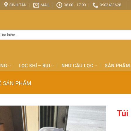
BÌNH TÂN
MAIL
08:00 - 17:00
0902433628
ìm
ếm:
ỎNG
LỌC KHÍ – BỤI
NHU CẦU LỌC
SẢN PHẨM
Ề SẢN PHẨM
Túi