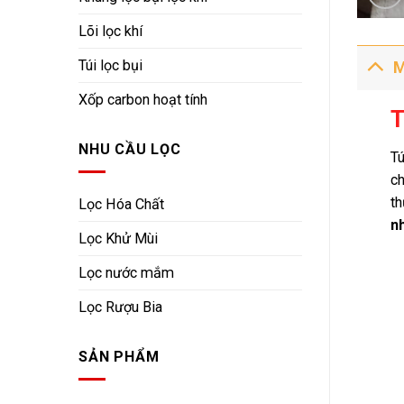
Lõi lọc khí
Túi lọc bụi
M
Xốp carbon hoạt tính
T
NHU CẦU LỌC
Tú
ch
th
Lọc Hóa Chất
nh
Lọc Khử Mùi
Lọc nước mắm
Lọc Rượu Bia
SẢN PHẨM