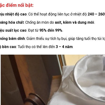
ặc điểm nổi bật:
ịu nhiệt độ cao
: Có thể hoạt động liên tục ở nhiệt độ
240 – 260
háng hóa chất
: Chống ăn mòn do
axit, kiềm và dung môi
.
ệu suất lọc cao
: Đạt từ
95% đến 99%
.
hống bám dính
: Giảm thiểu sự tích tụ bụi, giúp tăng tuổi thọ túi lọ
ộ bền cao
: Tuổi thọ có thể lên đến
3 – 4 năm
.