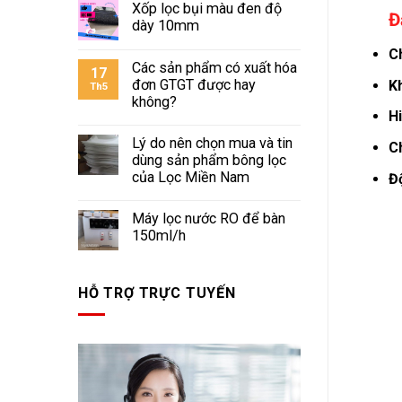
Xốp lọc bụi màu đen độ
Đ
dày 10mm
Ch
Các sản phẩm có xuất hóa
17
đơn GTGT được hay
K
Th5
không?
Hi
Lý do nên chọn mua và tin
C
dùng sản phẩm bông lọc
của Lọc Miền Nam
Đ
Máy lọc nước RO để bàn
150ml/h
HỖ TRỢ TRỰC TUYẾN