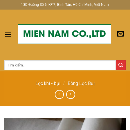
Skip
13D Đường Số 6, KP 7, Bình Tân, Hồ Chí Minh, Việt Nam
to
content
Tìm
kiếm:
Lọc khí - bụi
/
Bông Lọc Bụi