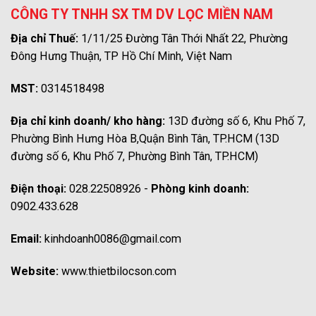
CÔNG TY TNHH SX TM DV LỌC MIỀN NAM
Địa chỉ Thuế:
1/11/25 Đường Tân Thới Nhất 22, Phường
Đông Hưng Thuận, TP Hồ Chí Minh, Việt Nam
MST:
0314518498
Địa chỉ kinh doanh/ kho hàng:
13D đường số 6, Khu Phố 7,
Phường Bình Hưng Hòa B,Quận Bình Tân, TP.HCM (13D
đường số 6, Khu Phố 7, Phường Bình Tân, TP.HCM)
Điện thoại:
028.22508926 -
Phòng kinh doanh:
0902.433.628
Email:
kinhdoanh0086@gmail.com
Website:
www.thietbilocson.com