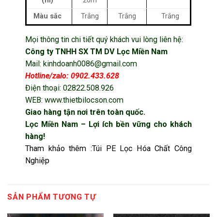
(m)
20m
Màu sắc
Trắng
Trắng
Trắng
Mọi thông tin chi tiết quý khách vui lòng liên hệ:
Công ty TNHH SX TM DV Lọc Miền Nam
Mail: kinhdoanh0086@gmail.com
Hotline/zalo: 0902.433.628
Điện thoại: 02822.508.926
WEB: www.thietbilocson.com
Giao hàng tận nơi trên toàn quốc.
Lọc Miền Nam – Lợi ích bền vững cho khách
hàng!
Tham khảo thêm :
Túi PE Lọc Hóa Chất Công
Nghiệp
SẢN PHẨM TƯƠNG TỰ