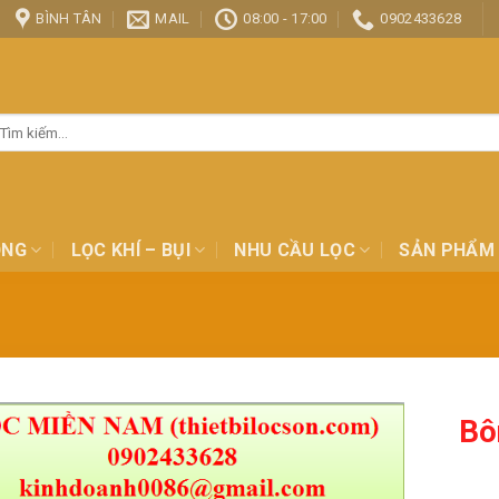
BÌNH TÂN
MAIL
08:00 - 17:00
0902433628
ìm
ếm:
ỎNG
LỌC KHÍ – BỤI
NHU CẦU LỌC
SẢN PHẨM
Bô