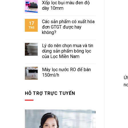
Xốp lọc bụi màu đen độ
dày 10mm
Các sản phẩm có xuất hóa
17
đơn GTGT được hay
Th5
không?
Lý do nên chọn mua và tin
dùng sản phẩm bông lọc
của Lọc Miền Nam
Máy lọc nước RO để bàn
150ml/h
Ứn
nơ
HỖ TRỢ TRỰC TUYẾN