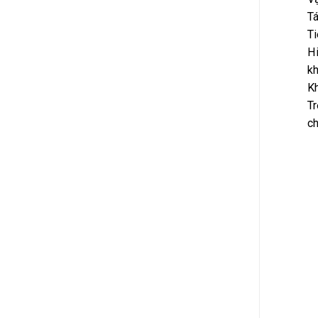
Tá
Ti
Hi
kh
Kh
Tr
ch