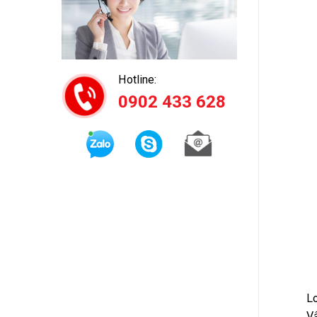
Hotline:
0902 433 628
Lo
Vậ