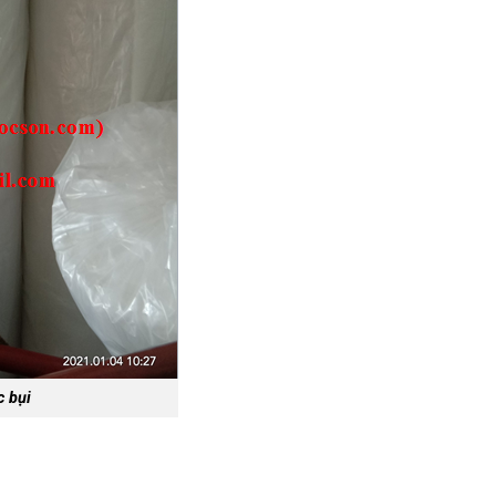
c bụi