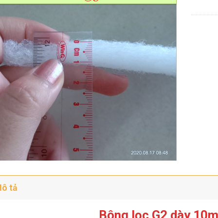
ô tả
Bông lọc G2 dày 10m