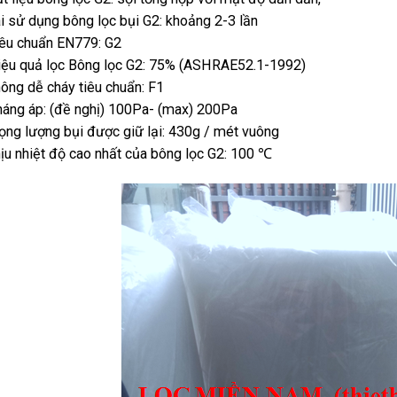
i sử dụng bông lọc bụi G2: khoảng 2-3 lần
êu chuẩn EN779: G2
ệu quả lọc Bông lọc G2: 75% (ASHRAE52.1-1992)
ông dễ cháy tiêu chuẩn: F1
áng áp: (đề nghị) 100Pa- (max) 200Pa
ọng lượng bụi được giữ lại: 430g / mét vuông
ịu nhiệt độ cao nhất của bông lọc G2: 100 ℃