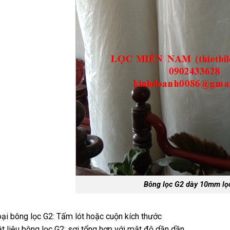
Bông lọc G2 dày 10mm lọ
ại bông lọc G2: Tấm lót hoặc cuộn kích thước
t liệu bông lọc G2: sợi tổng hợp với mật độ dần dần,