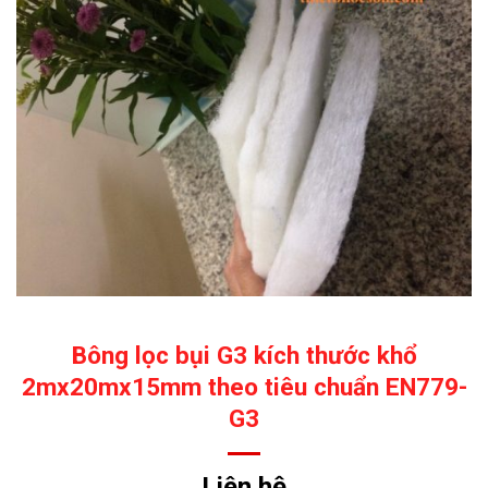
Bông lọc bụi G3 kích thước khổ
2mx20mx15mm theo tiêu chuẩn EN779-
G3
Liên hệ