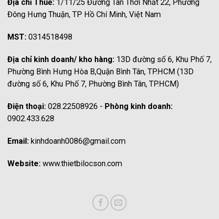
Địa chỉ Thuế:
1/11/25 Đường Tân Thới Nhất 22, Phường
Đông Hưng Thuận, TP Hồ Chí Minh, Việt Nam
MST:
0314518498
Địa chỉ kinh doanh/ kho hàng:
13D đường số 6, Khu Phố 7,
Phường Bình Hưng Hòa B,Quận Bình Tân, TP.HCM (13D
đường số 6, Khu Phố 7, Phường Bình Tân, TP.HCM)
Điện thoại:
028.22508926 -
Phòng kinh doanh:
0902.433.628
Email:
kinhdoanh0086@gmail.com
Website:
www.thietbilocson.com