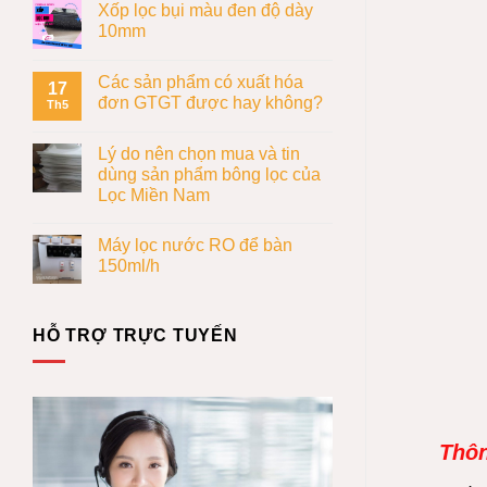
Xốp lọc bụi màu đen độ dày
10mm
Các sản phẩm có xuất hóa
17
đơn GTGT được hay không?
Th5
Lý do nên chọn mua và tin
dùng sản phẩm bông lọc của
Lọc Miền Nam
Máy lọc nước RO để bàn
150ml/h
HỖ TRỢ TRỰC TUYẾN
Thôn