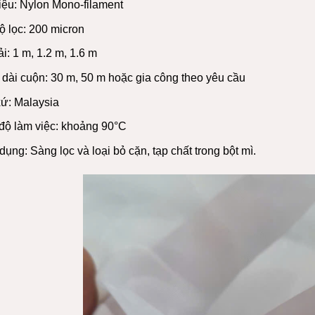
iệu: Nylon Mono-filament
ộ lọc: 200 micron
i: 1 m, 1.2 m, 1.6 m
 dài cuộn: 30 m, 50 m hoặc gia công theo yêu cầu
xứ: Malaysia
 độ làm việc: khoảng 90°C
ụng: Sàng lọc và loại bỏ cặn, tạp chất trong bột mì.