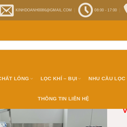
KINHDOANH0086@GMAIL.COM
08:00 - 17:00
CHẤT LỎNG
LỌC KHÍ – BỤI
NHU CẦU LỌC
THÔNG TIN LIÊN HỆ
V