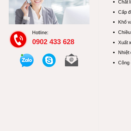
Chất l
Cấp đ
Khổ vả
Chiều
Hotline:
0902 433 628
Xuất 
Nhiệt
Công d