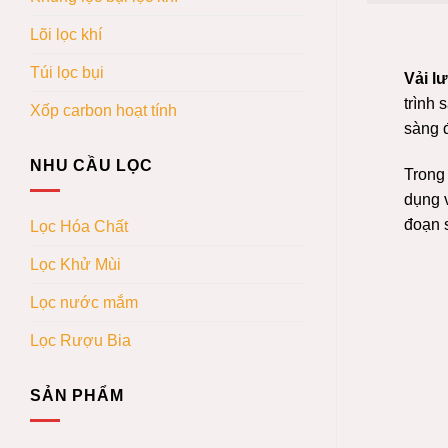
Lõi lọc khí
Túi lọc bụi
Vải l
trình 
Xốp carbon hoạt tính
sàng 
NHU CẦU LỌC
Trong 
dụng 
đoạn s
Lọc Hóa Chất
Lọc Khử Mùi
Lọc nước mắm
Lọc Rượu Bia
SẢN PHẨM