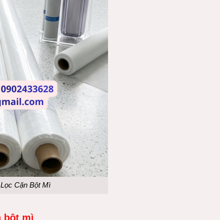
Lọc Cặn Bột Mì
 bột mì