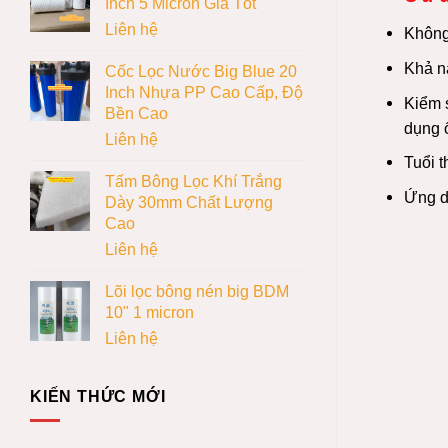
Inch 5 Micron Giá Tốt
Liên hệ
Không
Khả nă
Cốc Lọc Nước Big Blue 20
Inch Nhựa PP Cao Cấp, Độ
Kiểm s
Bền Cao
dụng ổ
Liên hệ
Tuổi t
Tấm Bông Lọc Khí Trắng
Ứng dụ
Dày 30mm Chất Lượng
Cao
Liên hệ
Lõi lọc bông nén big BDM
10" 1 micron
Liên hệ
KIẾN THỨC MỚI