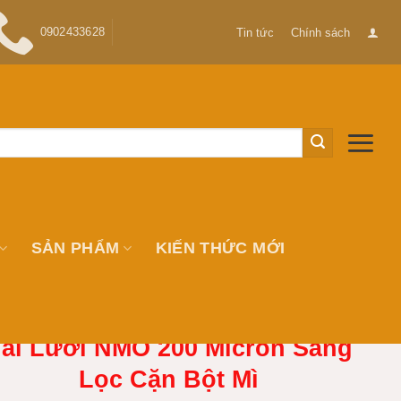
0902433628
Tin tức
Chính sách
SẢN PHẨM
KIẾN THỨC MỚI
ải Lưới NMO 200 Micron Sàng
Lọc Cặn Bột Mì