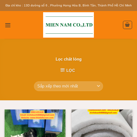
Skip
Địa chỉ kho : 13D đường số 6 , Phường Hưng Hòa B, Bình Tân, Thành Phố Hồ Chí Minh
to
content
Lọc chất lỏng
LỌC