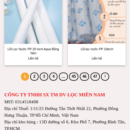
Lõi Lọc Nước PP 20 Inch Aqua Bông
Lõi lọc nước PP 10inch
Nén
Liên hệ
Liên hệ
1
2
3
4
…
45
46
47
CÔNG TY TNHH SX TM DV LỌC MIỀN NAM
MST: 0314518498
Địa chỉ Thuế: 1/11/25 Đường Tân Thới Nhất 22, Phường Đông
Hưng Thuận, TP Hồ Chí Minh, Việt Nam
Địa chỉ kho hàng : 13D đường số 6, Khu Phố 7, Phường Bình Tân,
TP.HCM