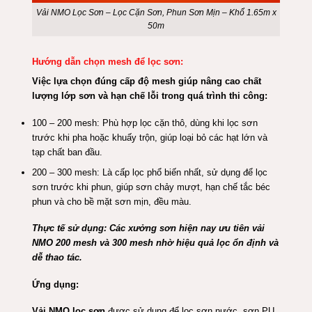
Vải NMO Lọc Sơn – Lọc Cặn Sơn, Phun Sơn Mịn – Khổ 1.65m x
50m
Hướng dẫn chọn mesh để lọc sơn:
Việc lựa chọn đúng cấp độ mesh giúp nâng cao chất
lượng lớp sơn và hạn chế lỗi trong quá trình thi công:
100 – 200 mesh: Phù hợp lọc cặn thô, dùng khi lọc sơn
trước khi pha hoặc khuấy trộn, giúp loại bỏ các hạt lớn và
tạp chất ban đầu.
200 – 300 mesh: Là cấp lọc phổ biến nhất, sử dụng để lọc
sơn trước khi phun, giúp sơn chảy mượt, hạn chế tắc béc
phun và cho bề mặt sơn mịn, đều màu.
Thực tế sử dụng: Các xưởng sơn hiện nay ưu tiên vải
NMO 200 mesh và 300 mesh nhờ hiệu quả lọc ổn định và
dễ thao tác.
Ứng dụng:
Vải NMO lọc sơn
được sử dụng để lọc sơn nước, sơn PU,