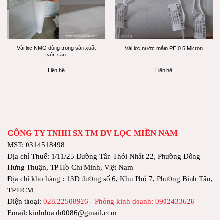
Vải lọc NMO dùng trong sản xuất
Vải lọc nước mắm PE 0.5 Micron
yến sào
Liên hệ
Liên hệ
CÔNG TY TNHH SX TM DV LỌC MIỀN NAM
MST: 0314518498
Địa chỉ Thuế: 1/11/25 Đường Tân Thới Nhất 22, Phường Đông
Hưng Thuận, TP Hồ Chí Minh, Việt Nam
Địa chỉ kho hàng : 13D đường số 6, Khu Phố 7, Phường Bình Tân,
TP.HCM
Điện thoại:
028.22508926 - Phòng kinh doanh: 0902433628
Email: kinhdoanh0086@gmail.com