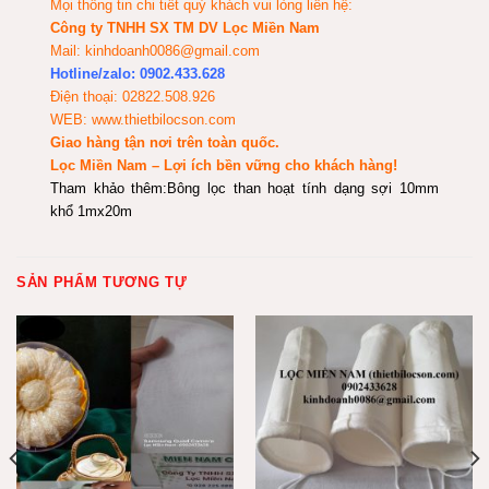
Mọi thông tin chi tiết quý khách vui lòng liên hệ:
Công ty TNHH SX TM DV Lọc Miền Nam
Mail: kinhdoanh0086@gmail.com
Hotline/zalo: 0902.433.628
Điện thoại: 02822.508.926
WEB: www.thietbilocson.com
Giao hàng tận nơi trên toàn quốc.
Lọc Miền Nam – Lợi ích bền vững cho khách hàng!
Tham khảo thêm:
Bông lọc than hoạt tính dạng sợi 10mm
khổ 1mx20m
SẢN PHẨM TƯƠNG TỰ