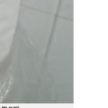
 tép, xơ múi