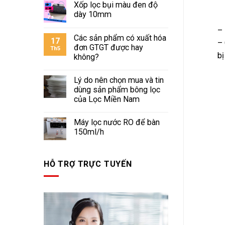
Xốp lọc bụi màu đen độ
dày 10mm
– 
Các sản phẩm có xuất hóa
17
– 
đơn GTGT được hay
Th5
bị
không?
Lý do nên chọn mua và tin
dùng sản phẩm bông lọc
của Lọc Miền Nam
Máy lọc nước RO để bàn
150ml/h
HỖ TRỢ TRỰC TUYẾN