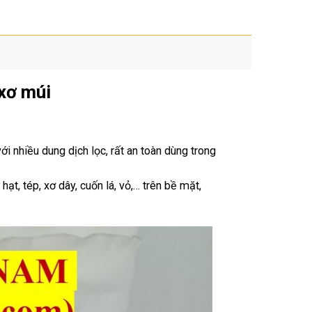
 xơ múi
với nhiều dung dịch lọc, rất an toàn dùng trong
ạt, tép, xơ dây, cuốn lá, vỏ,… trên bề mặt,