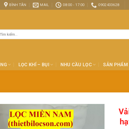
BÌNH TÂN
MAIL
08:00 - 17:00
0902433628
ìm
ếm:
ỎNG
LỌC KHÍ – BỤI
NHU CẦU LỌC
SẢN PHẨM
Vả
hạ