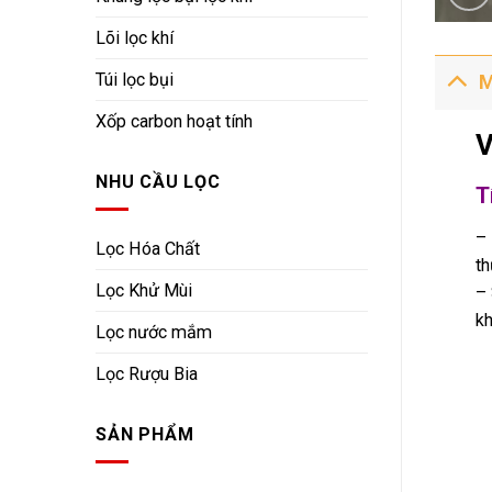
Lõi lọc khí
Túi lọc bụi
M
Xốp carbon hoạt tính
V
NHU CẦU LỌC
T
– 
Lọc Hóa Chất
th
Lọc Khử Mùi
– 
kh
Lọc nước mắm
Lọc Rượu Bia
SẢN PHẨM