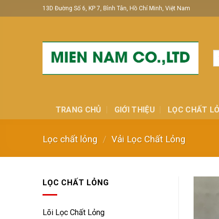
Skip
13D Đường Số 6, KP 7, Bình Tân, Hồ Chí Minh, Việt Nam
to
content
T
ki
TRANG CHỦ
GIỚI THIỆU
LỌC CHẤT L
Lọc chất lỏng
/
Vải Lọc Chất Lỏng
LỌC CHẤT LỎNG
Lõi Lọc Chất Lỏng