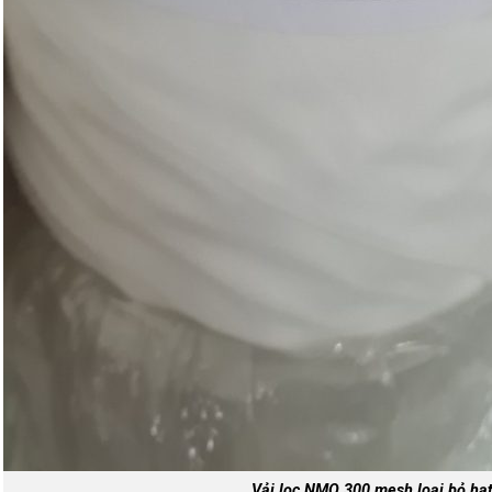
Vải lọc NMO 300 mesh loại bỏ hạt,