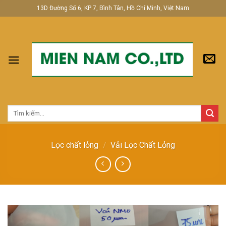
Skip
13D Đường Số 6, KP 7, Bình Tân, Hồ Chí Minh, Việt Nam
to
content
Tìm
kiếm:
Lọc chất lỏng
/
Vải Lọc Chất Lỏng