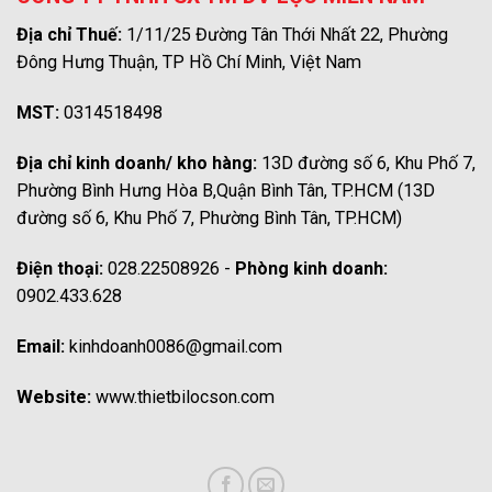
Địa chỉ Thuế:
1/11/25 Đường Tân Thới Nhất 22, Phường
Đông Hưng Thuận, TP Hồ Chí Minh, Việt Nam
MST:
0314518498
Địa chỉ kinh doanh/ kho hàng:
13D đường số 6, Khu Phố 7,
Phường Bình Hưng Hòa B,Quận Bình Tân, TP.HCM (13D
đường số 6, Khu Phố 7, Phường Bình Tân, TP.HCM)
Điện thoại:
028.22508926 -
Phòng kinh doanh:
0902.433.628
Email:
kinhdoanh0086@gmail.com
Website:
www.thietbilocson.com