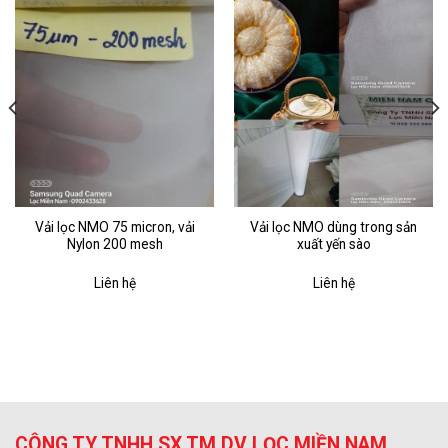
Vải lọc NMO 75 micron, vải
Vải lọc NMO dùng trong sản
Nylon 200 mesh
xuất yến sào
Liên hệ
Liên hệ
CÔNG TY TNHH SX TM DV LỌC MIỀN NAM