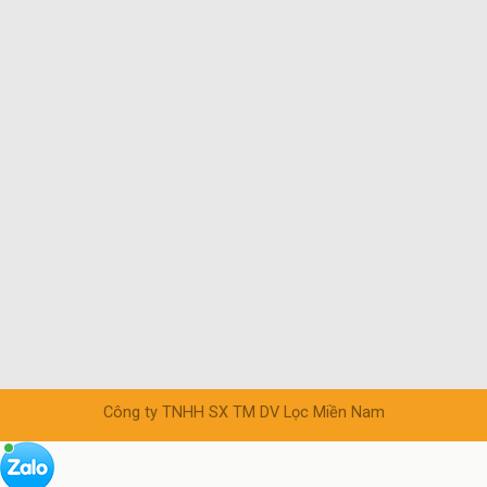
Công ty TNHH SX TM DV Lọc Miền Nam