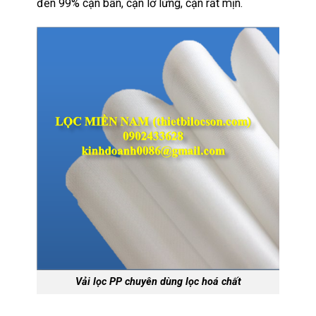
đến 99% cặn bẩn, cặn lơ lửng, cặn rất mịn.
Vải lọc PP chuyên dùng lọc hoá chất