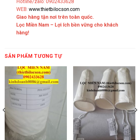
Hotline/zalo: 0902433628
WEB:
www.thietbilocson.com
Giao hàng tận nơi trên toàn quốc.
Lọc Miền Nam – Lợi ích bền vững cho khách
hàng!
SẢN PHẨM TƯƠNG TỰ