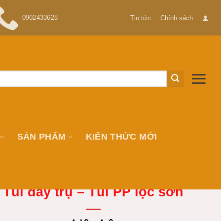
0902433628
Tin tức
Chính sách
SẢN PHẨM
KIẾN THỨC MỚI
Túi đáy trụ – Túi PP lọc sơn