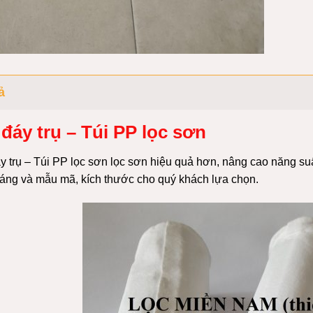
ả
 đáy trụ – Túi PP lọc sơn
y trụ – Túi PP lọc sơn lọc sơn hiệu quả hơn, nâng cao năng suấ
dáng và mẫu mã, kích thước cho quý khách lựa chọn.