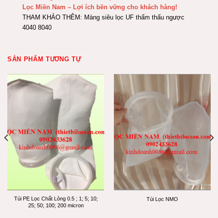
Lọc Miền Nam – Lợi ích bền vững cho khách hàng!
THAM KHẢO THÊM:
Màng siêu lọc UF thẩm thấu ngược
4040 8040
SẢN PHẨM TƯƠNG TỰ
Túi PE Lọc Chất Lỏng 0.5 ; 1; 5; 10;
Túi Lọc NMO
25; 50; 100; 200 micron