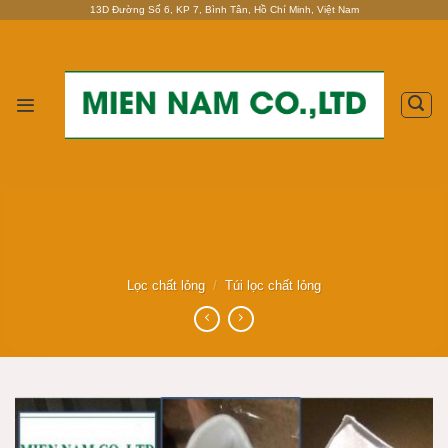
Skip
13D Đường Số 6, KP 7, Bình Tân, Hồ Chí Minh, Việt Nam
to
content
Lọc chất lỏng
/
Túi lọc chất lỏng