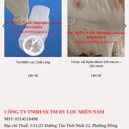
Túi lọc vải Nylon Mesh 100 micron –
Túi NMO Lọc Chất Lỏng
150 mesh
Liên hệ
Liên hệ
CÔNG TY TNHH SX TM DV LỌC MIỀN NAM
MST: 0314518498
Địa chỉ Thuế: 1/11/25 Đường Tân Thới Nhất 22, Phường Đông