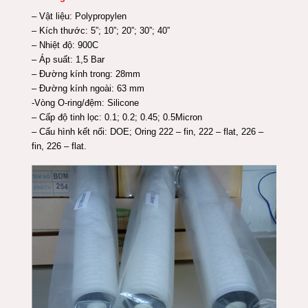
– Vật liệu: Polypropylen
– Kích thước: 5”; 10”; 20”; 30”; 40”
– Nhiệt độ: 900C
– Áp suất: 1,5 Bar
– Đường kính trong: 28mm
– Đường kính ngoài: 63 mm
-Vòng O-ring/đệm: Silicone
– Cấp độ tinh lọc: 0.1; 0.2; 0.45; 0.5Micron
– Cấu hình kết nối: DOE; Oring 222 – fin, 222 – flat, 226 –
fin, 226 – flat.