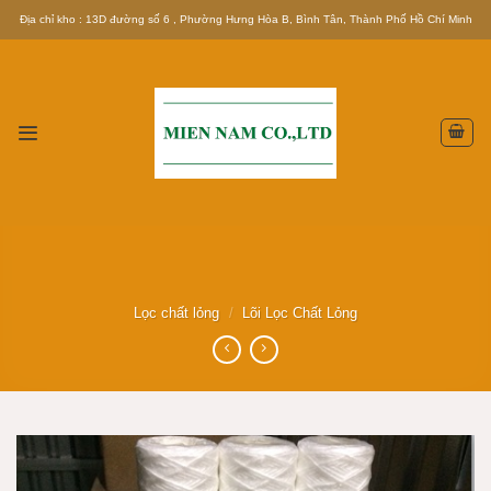
Skip
Địa chỉ kho : 13D đường số 6 , Phường Hưng Hòa B, Bình Tân, Thành Phố Hồ Chí Minh
to
content
Lọc chất lỏng
/
Lõi Lọc Chất Lỏng