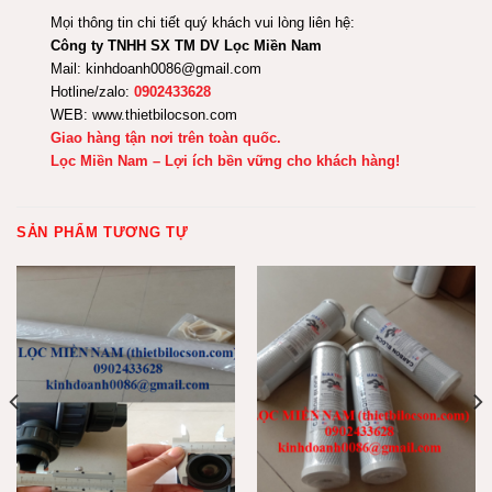
Mọi thông tin chi tiết quý khách vui lòng liên hệ:
Công ty TNHH SX TM DV Lọc Miền Nam
Mail: kinhdoanh0086@gmail.com
Hotline/zalo:
0902433628
WEB:
www.thietbilocson.com
Giao hàng tận nơi trên toàn quốc.
Lọc Miền Nam – Lợi ích bền vững cho khách hàng!
SẢN PHẨM TƯƠNG TỰ