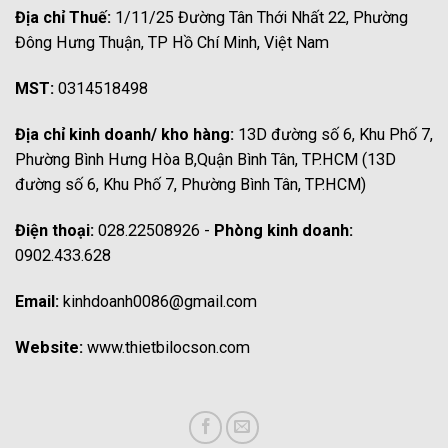
Địa chỉ Thuế:
1/11/25 Đường Tân Thới Nhất 22, Phường
Đông Hưng Thuận, TP Hồ Chí Minh, Việt Nam
MST:
0314518498
Địa chỉ kinh doanh/ kho hàng:
13D đường số 6, Khu Phố 7,
Phường Bình Hưng Hòa B,Quận Bình Tân, TP.HCM (13D
đường số 6, Khu Phố 7, Phường Bình Tân, TP.HCM)
Điện thoại:
028.22508926 -
Phòng kinh doanh:
0902.433.628
Email:
kinhdoanh0086@gmail.com
Website:
www.thietbilocson.com