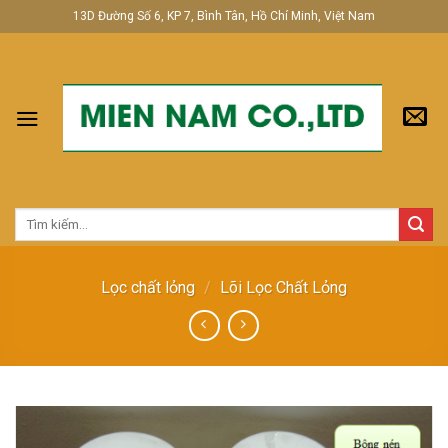
Skip
13D Đường Số 6, KP 7, Bình Tân, Hồ Chí Minh, Việt Nam
to
content
Tìm
kiếm:
Lọc chất lỏng
/
Lõi Lọc Chất Lỏng