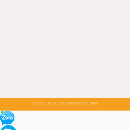
Công ty TNHH SX TM DV Lọc Miền Nam