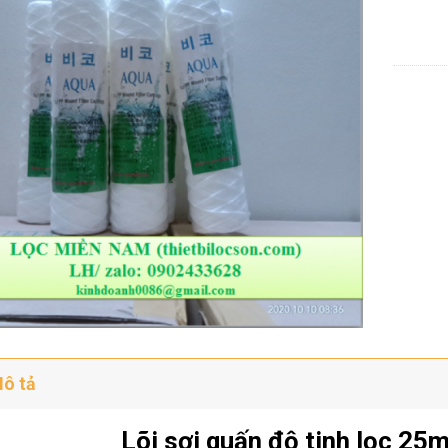
ô tả
Lõi sợi quấn độ tinh lọc 25