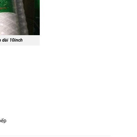
n dài 10inch
bếp