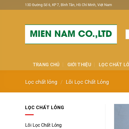
Skip
13D Đường Số 6, KP 7, Bình Tân, Hồ Chí Minh, Việt Nam
to
content
T
ki
TRANG CHỦ
GIỚI THIỆU
LỌC CHẤT L
Lọc chất lỏng
/
Lõi Lọc Chất Lỏng
LỌC CHẤT LỎNG
Lõi Lọc Chất Lỏng