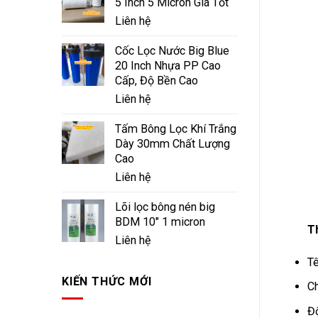
5 Inch 5 Micron Giá Tốt
Liên hệ
Cốc Lọc Nước Big Blue
20 Inch Nhựa PP Cao
Cấp, Độ Bền Cao
Liên hệ
Tấm Bông Lọc Khí Trắng
Dày 30mm Chất Lượng
Cao
Liên hệ
Lõi lọc bông nén big
BDM 10" 1 micron
T
Liên hệ
Tê
KIẾN THỨC MỚI
Ch
Độ