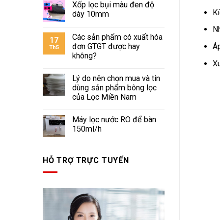
Xốp lọc bụi màu đen độ
Kí
dày 10mm
N
Các sản phẩm có xuất hóa
17
Áp
đơn GTGT được hay
Th5
không?
Xu
Lý do nên chọn mua và tin
dùng sản phẩm bông lọc
của Lọc Miền Nam
Máy lọc nước RO để bàn
150ml/h
HỖ TRỢ TRỰC TUYẾN