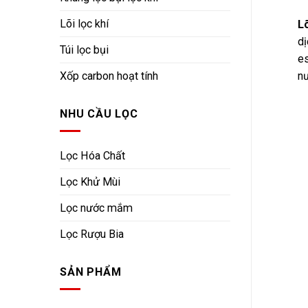
Lõi lọc khí
Lõ
dị
Túi lọc bụi
es
nư
Xốp carbon hoạt tính
NHU CẦU LỌC
Lọc Hóa Chất
Lọc Khử Mùi
Lọc nước mắm
Lọc Rượu Bia
SẢN PHẨM