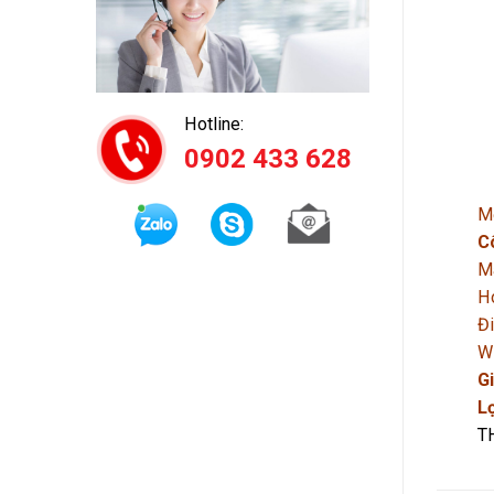
Hotline:
0902 433 628
Mọ
C
M
Ho
Đi
W
Gi
L
T