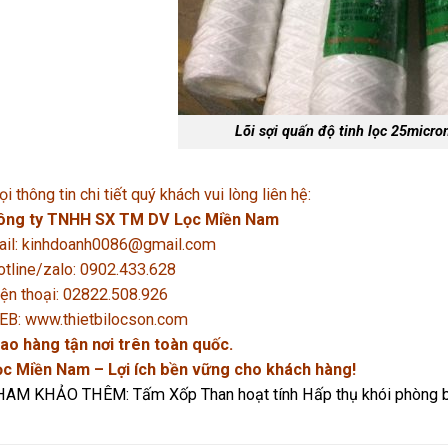
Lõi sợi quấn độ tinh lọc 25micro
i thông tin chi tiết quý khách vui lòng liên hệ:
ông ty TNHH SX TM DV Lọc Miền Nam
ail: kinhdoanh0086@gmail.com
tline/zalo: 0902.433.628
ện thoại: 02822.508.926
EB: www.thietbilocson.com
ao hàng tận nơi trên toàn quốc.
ọc Miền Nam – Lợi ích bền vững cho khách hàng!
HAM KHẢO THÊM:
Tấm Xốp Than hoạt tính Hấp thụ khói phòng 