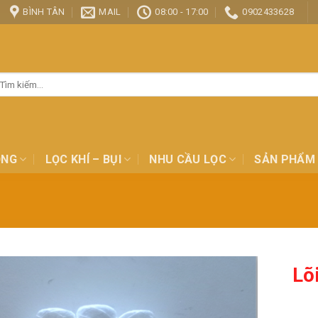
BÌNH TÂN
MAIL
08:00 - 17:00
0902433628
ìm
ếm:
ỎNG
LỌC KHÍ – BỤI
NHU CẦU LỌC
SẢN PHẨM
Lõ