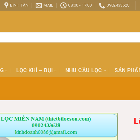
BÌNH TÂN
MAIL
08:00 - 17:00
0902433628
NG
LỌC KHÍ – BỤI
NHU CẦU LỌC
SẢN PHẨ
L