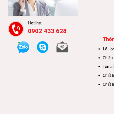
Hotline:
0902 433 628
Thôn
Lõi lọ
Chiều 
Tên sả
Chất l
Chất l