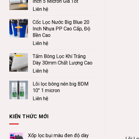
Inch 5 Micron Giá Tốt
Liên hệ
Cốc Lọc Nước Big Blue 20
Inch Nhựa PP Cao Cấp, Độ
Bền Cao
Liên hệ
Tấm Bông Lọc Khí Trắng
Dày 30mm Chất Lượng Cao
Liên hệ
Lõi lọc bông nén big BDM
10" 1 micron
Liên hệ
KIẾN THỨC MỚI
Xốp lọc bụi màu đen độ dày
Lõi L