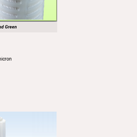
nd Green
micron