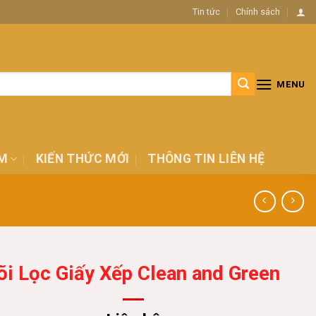
Tin tức
Chính sách
MENU
M
KIẾN THỨC MỚI
THÔNG TIN LIÊN HỆ
õi Lọc Giấy Xếp Clean and Green