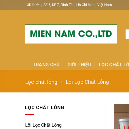
Skip
13D Đường Số 6, KP 7, Bình Tân, Hồ Chí Minh, Việt Nam
to
content
T
ki
TRANG CHỦ
GIỚI THIỆU
LỌC CHẤT L
Lọc chất lỏng
/
Lõi Lọc Chất Lỏng
LỌC CHẤT LỎNG
Lõi Lọc Chất Lỏng