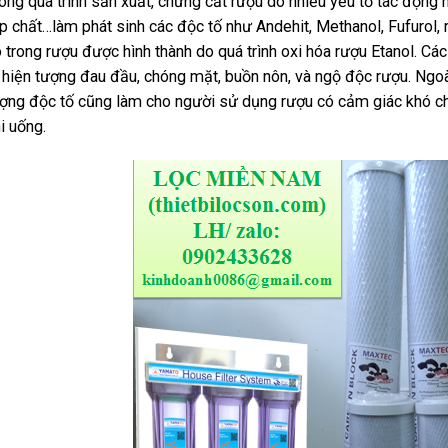
ong quá trình sản xuất, chưng cất rượu do nhiều yếu tố tác động
p chất…làm phát sinh các độc tố như Andehit, Methanol, Fufurol,
 trong rượu được hình thành do quá trình oxi hóa rượu Etanol. Các
 hiện tượng đau đầu, chóng mặt, buồn nôn, và ngộ độc rượu. Ngoà
ợng độc tố cũng làm cho người sử dụng rượu có cảm giác khó chị
i uống.