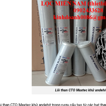
Lõi than CTO Maxtec khử andehit
i than CTO Maxtec khử andehit trong rượu cấu tạo từ các hạt tha