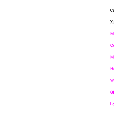
Cấ
Xu
Mọ
C
Ma
Ho
W
Gi
L