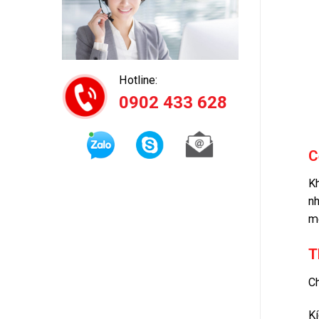
Hotline:
0902 433 628
C
Kh
nh
mộ
T
Ch
Kí