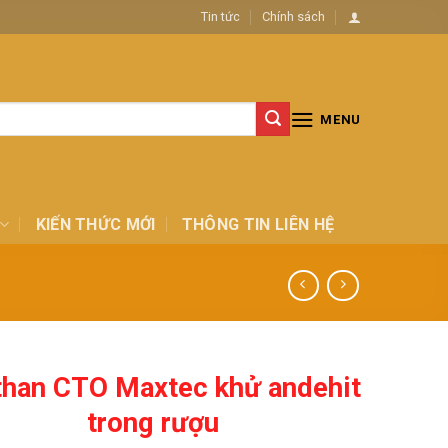
Tin tức
Chính sách
MENU
KIẾN THỨC MỚI
THÔNG TIN LIÊN HỆ
than CTO Maxtec khử andehit
trong rượu