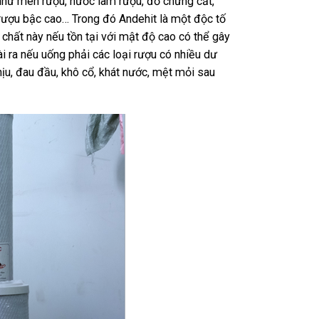
 như men rượu, nước làm rượu, đồ chưng cất,
 rượu bậc cao… Trong đó Andehit là một độc tố
 chất này nếu tồn tại với mật độ cao có thể gây
i ra nếu uống phải các loại rượu có nhiều dư
u, đau đầu, khô cổ, khát nước, mệt mỏi sau