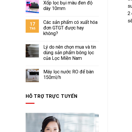
Xốp lọc bụi màu đen độ
su
dày 10mm
2 
sẽ
Các sản phẩm có xuất hóa
17
đơn GTGT được hay
Th5
không?
Lý do nên chọn mua và tin
dùng sản phẩm bông lọc
của Lọc Miền Nam
Máy lọc nước RO để bàn
150ml/h
HỖ TRỢ TRỰC TUYẾN