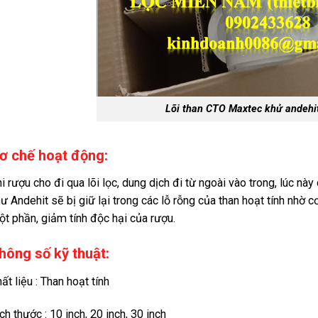
Lõi than CTO Maxtec khử andehit
ơ chế hoạt động:
i rượu cho đi qua lõi lọc, dung dịch đi từ ngoài vào trong, lúc nà
ư Andehit sẽ bị giữ lại trong các lỗ rỗng của than hoạt tính nhờ
t phần, giảm tính độc hại của rượu.
hông số kỹ
thuật:
ất liệu : Than hoạt tính
ch thước : 10 inch, 20 inch, 30 inch