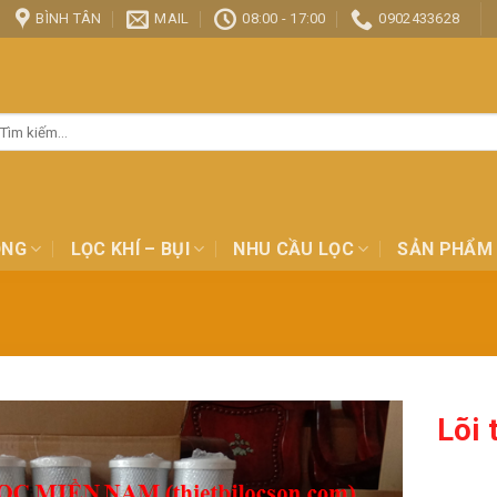
BÌNH TÂN
MAIL
08:00 - 17:00
0902433628
ìm
ếm:
ỎNG
LỌC KHÍ – BỤI
NHU CẦU LỌC
SẢN PHẨM
Lõi 