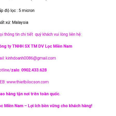
p độ lọc : 5 micron
ất xứ: Malaysia
i thông tin chi tiết quý khách vui lòng liên hệ:
ông ty TNHH SX TM DV Lọc Miền Nam
il:
kinhdoanh0086@gmail.com
tline/
zalo
:
0902.433.628
EB:
www.thietbilocson.com
ao hàng tận nơi trên toàn quốc.
ọc Miền Nam – Lợi ích bền vững cho khách hàng!