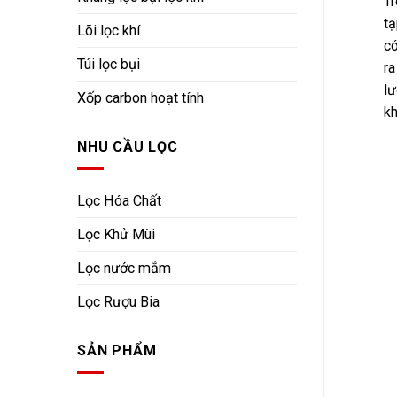
Tr
tạ
Lõi lọc khí
có
Túi lọc bụi
ra
lư
Xốp carbon hoạt tính
kh
NHU CẦU LỌC
Lọc Hóa Chất
Lọc Khử Mùi
Lọc nước mắm
Lọc Rượu Bia
SẢN PHẨM