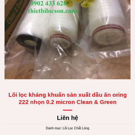
Lõi lọc kháng khuẩn sản xuất dầu ăn oring
222 nhọn 0.2 micron Clean & Green
Liên hệ
Danh mục:
Lõi Lọc Chất Lỏng