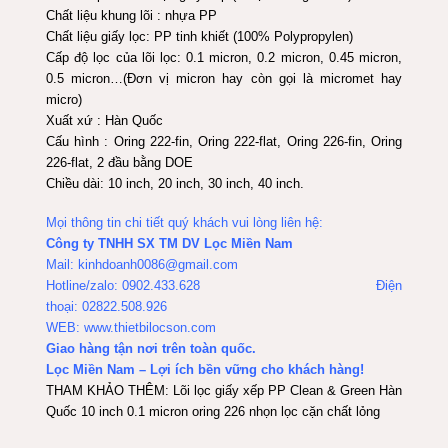
Chất liệu khung lõi : nhựa PP
Chất liệu giấy lọc: PP tinh khiết (100% Polypropylen)
Cấp độ lọc của lõi lọc: 0.1 micron, 0.2 micron, 0.45 micron,
0.5 micron…(Đơn vị micron hay còn gọi là micromet hay
micro)
Xuất xứ : Hàn Quốc
Cấu hình : Oring 222-fin, Oring 222-flat, Oring 226-fin, Oring
226-flat, 2 đầu bằng DOE
Chiều dài: 10 inch, 20 inch, 30 inch, 40 inch.
Mọi thông tin chi tiết quý khách vui lòng liên hệ:
Công ty TNHH SX TM DV Lọc Miền Nam
Mail: kinhdoanh0086@gmail.com
Hotline/zalo: 0902.433.628 Điện
thoại: 02822.508.926
WEB: www.thietbilocson.com
Giao hàng tận nơi trên toàn quốc.
Lọc Miền Nam – Lợi ích bền vững cho khách hàng!
THAM KHẢO THÊM:
Lõi lọc giấy xếp PP Clean & Green Hàn
Quốc 10 inch 0.1 micron oring 226 nhọn lọc cặn chất lỏng