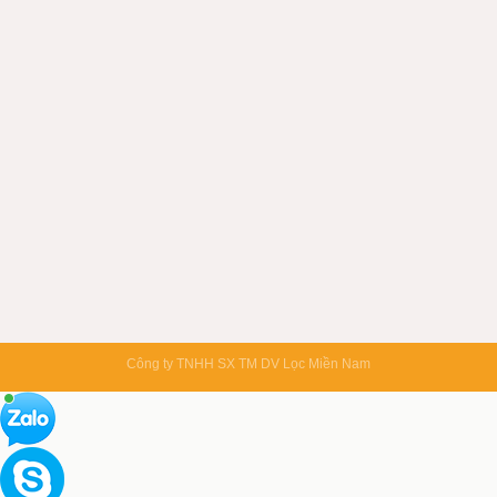
Công ty TNHH SX TM DV Lọc Miền Nam