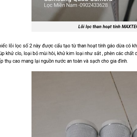
Lõi lọc than hoạt tính MAXTE
iếc lõi lọc số 2 này được cấu tạo từ than hoạt tính gáo dừa có kh
úp khử clo, loại bỏ mùi hôi, khử kim loại như sắt , phèn các chấ
p thụ cao mang lại nguồn nước an toàn và sạch cho gia đình.