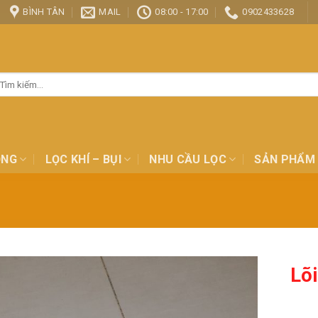
BÌNH TÂN
MAIL
08:00 - 17:00
0902433628
ìm
ếm:
ỎNG
LỌC KHÍ – BỤI
NHU CẦU LỌC
SẢN PHẨM
Lõ