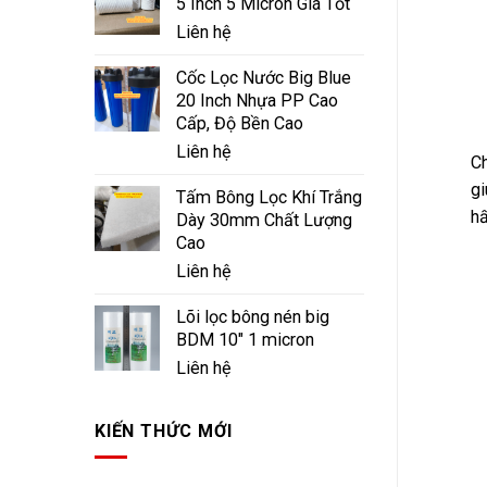
5 Inch 5 Micron Giá Tốt
Liên hệ
Cốc Lọc Nước Big Blue
20 Inch Nhựa PP Cao
Cấp, Độ Bền Cao
Liên hệ
Ch
gi
Tấm Bông Lọc Khí Trắng
hấ
Dày 30mm Chất Lượng
Cao
Liên hệ
Lõi lọc bông nén big
BDM 10" 1 micron
Liên hệ
KIẾN THỨC MỚI