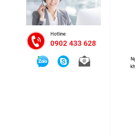
Hotline:
0902 433 628
Ng
kh