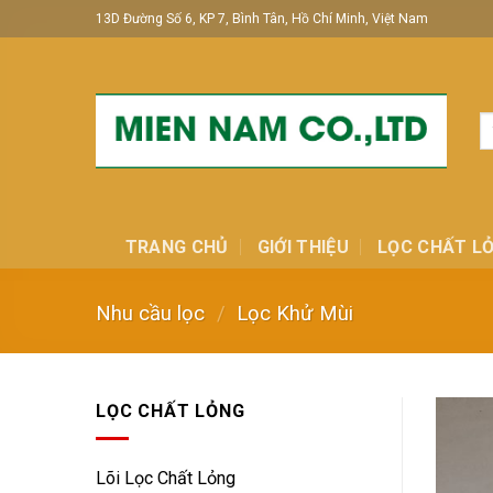
Skip
13D Đường Số 6, KP 7, Bình Tân, Hồ Chí Minh, Việt Nam
to
content
T
ki
TRANG CHỦ
GIỚI THIỆU
LỌC CHẤT L
Nhu cầu lọc
/
Lọc Khử Mùi
LỌC CHẤT LỎNG
Lõi Lọc Chất Lỏng