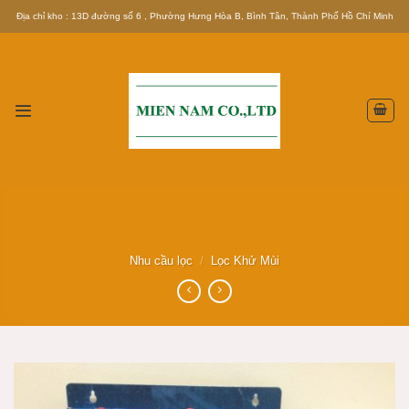
Skip
Địa chỉ kho : 13D đường số 6 , Phường Hưng Hòa B, Bình Tân, Thành Phố Hồ Chí Minh
to
content
Nhu cầu lọc
/
Lọc Khử Mùi