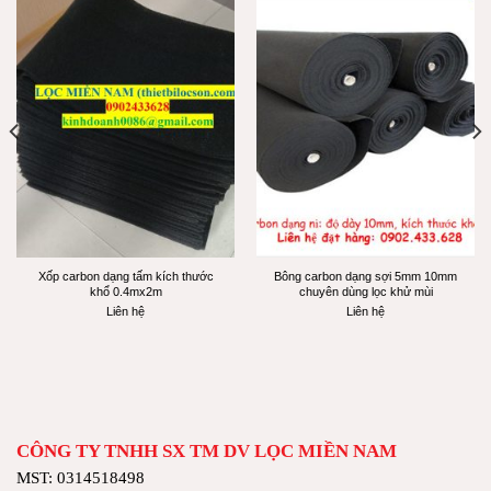
Xốp carbon dạng tấm kích thước
Bông carbon dạng sợi 5mm 10mm
khổ 0.4mx2m
chuyên dùng lọc khử mùi
Liên hệ
Liên hệ
CÔNG TY TNHH SX TM DV LỌC MIỀN NAM
MST: 0314518498