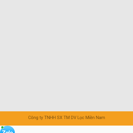
Công ty TNHH SX TM DV Lọc Miền Nam