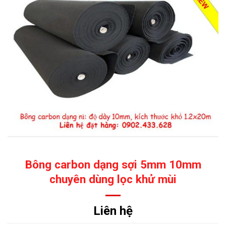
Bông carbon dạng sợi 5mm 10mm
chuyên dùng lọc khử mùi
Liên hệ