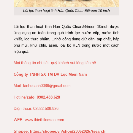
Lõi lọc than hoạt tính Hàn Quốc Clean&Green 10 inch
Lõi lọc than hoạt tính Hàn Quốc Clean&Green 10inch được
ứng dụng an toàn trong quá trình lọc nước cấp, nước tinh
khiết, lọc thực phẩm,…nhờ công dụng giữ cặn, tạp chất, hấp
phụ mùi, khử chlo, asen, loại bỏ KLN trong nước một cách
hiệu quả.
Mọi thông tin chi tiết quý khách vui lòng liên hệ:
Công ty TNHH SX TM DV Lọc Miền Nam
Mail:
kinhdoanh0086@gmail.com
Hotline/
zalo
:
0902.433.628
Điện thoại: 02822.508.926
WEB:
www.thietbilocson.com
Shopee:
https://shopee.vn/shop/230620267/search