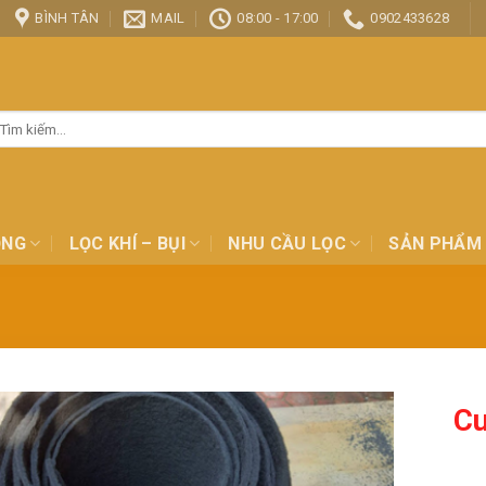
BÌNH TÂN
MAIL
08:00 - 17:00
0902433628
ìm
ếm:
ỎNG
LỌC KHÍ – BỤI
NHU CẦU LỌC
SẢN PHẨM
Cu