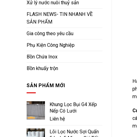
Xử lý nước nuôi thuỷ sản
FLASH NEWS- TIN NHANH VỀ
SẢN PHẨM
Gia công theo yêu cầu
Phụ Kiện Công Nghiệp
Bồn Chứa Inox
Bồn khuấy trộn
Hà
SẢN PHẨM MỚI
ph
mộ
Khung Lọc Bụi G4 Xếp
C
Nếp Có Lưới
cá
Liên hệ
mộ
Lõi Lọc Nước Sợi Quấn