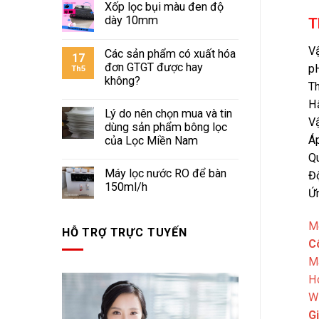
Xốp lọc bụi màu đen độ
dày 10mm
T
Vậ
Các sản phẩm có xuất hóa
17
đơn GTGT được hay
pH
Th5
không?
Th
H
Lý do nên chọn mua và tin
Vậ
dùng sản phẩm bông lọc
Áp
của Lọc Miền Nam
Q
Máy lọc nước RO để bàn
Đ
150ml/h
Ứn
Mọ
HỖ TRỢ TRỰC TUYẾN
C
M
H
W
Gi