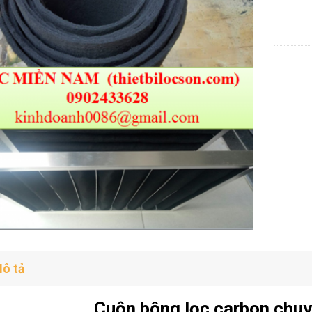
ô tả
Cuộn bông lọc carbon chuy