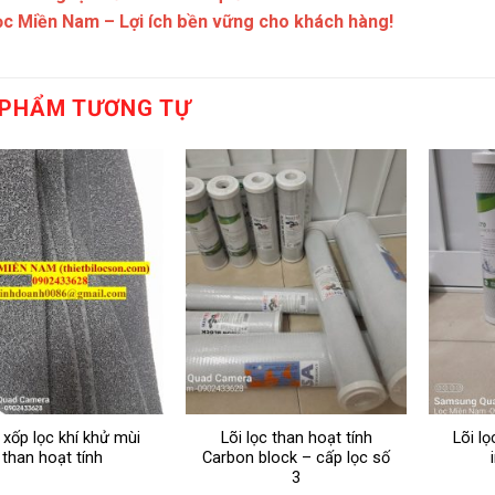
ọc Miền Nam – Lợi ích bền vững cho khách hàng!
 PHẨM TƯƠNG TỰ
xốp lọc khí khử mùi
Lõi lọc than hoạt tính
Lõi lọ
than hoạt tính
Carbon block – cấp lọc số
3