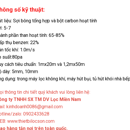
hông số kỹ thuật:
t liệu: Sợi bông tổng hợp và bột carbon hoạt tính
: 5-7
ành phần than hoạt tính: 65-85%
ấp thụ benzen: 22%
n tốc khí: 1.0m/s
 suất:80pa
uy cách tiêu chuẩn: 1mx20m và 1,2mx50m
ộ dày: 5mm, 10mm
g dụng: trong máy lọc không khí, máy hút bụi, tủ hút khói nhà bế
i thông tin chi tiết quý khách vui lòng liên hệ:
ông ty TNHH SX TM DV Lọc Miền Nam
ail: kinhdoanh0086@gmail.com
otline/zalo: 0902433628
EB: www.thietbilocson.com
ao hàng tận nơi trên toàn quốc.