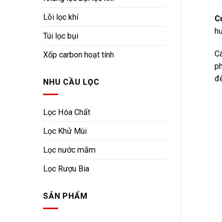
Lõi lọc khí
C
hư
Túi lọc bụi
Cá
Xốp carbon hoạt tính
ph
để
NHU CẦU LỌC
Lọc Hóa Chất
Lọc Khử Mùi
Lọc nước mắm
Lọc Rượu Bia
SẢN PHẨM