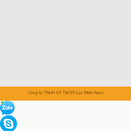
Công ty TNHH SX TM DV Lọc Miền Nam