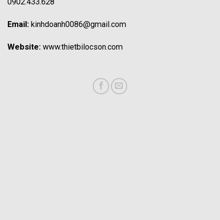
0902.433.628
Email:
kinhdoanh0086@gmail.com
Website:
www.thietbilocson.com