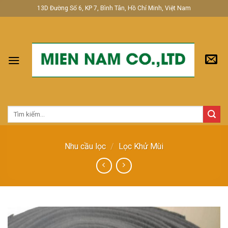
Skip
13D Đường Số 6, KP 7, Bình Tân, Hồ Chí Minh, Việt Nam
to
content
Tìm
kiếm:
Nhu cầu lọc
/
Lọc Khử Mùi