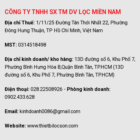
CÔNG TY TNHH SX TM DV LỌC MIỀN NAM
Địa chỉ Thuế:
1/11/25 Đường Tân Thới Nhất 22, Phường
Đông Hưng Thuận, TP Hồ Chí Minh, Việt Nam
MST:
0314518498
Địa chỉ kinh doanh/ kho hàng:
13D đường số 6, Khu Phố 7,
Phường Bình Hưng Hòa B,Quận Bình Tân, TP.HCM (13D
đường số 6, Khu Phố 7, Phường Bình Tân, TP.HCM)
Điện thoại:
028.22508926 -
Phòng kinh doanh:
0902.433.628
Email:
kinhdoanh0086@gmail.com
Website:
www.thietbilocson.com