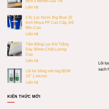
Inch 5 Micron Giá Tốt
Liên hệ
Cốc Lọc Nước Big Blue 20
Inch Nhựa PP Cao Cấp, Độ
Bền Cao
Liên hệ
Tấm Bông Lọc Khí Trắng
Dày 30mm Chất Lượng
Cao
Liên hệ
Lõi lọ
sạch 
Lõi lọc bông nén big BDM
10" 1 micron
Liên hệ
KIẾN THỨC MỚI