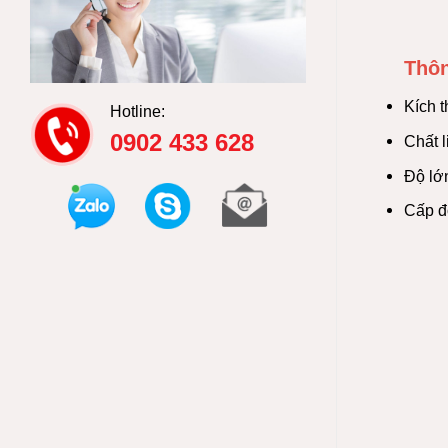
Thôn
Kích 
Hotline:
0902 433 628
Chất l
Độ lớ
Cấp độ