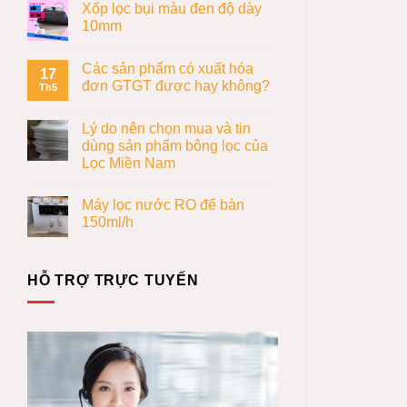
Xốp lọc bụi màu đen độ dày
10mm
Các sản phẩm có xuất hóa
17
đơn GTGT được hay không?
Th5
Lý do nên chọn mua và tin
dùng sản phẩm bông lọc của
Lọc Miền Nam
Máy lọc nước RO để bàn
150ml/h
HỖ TRỢ TRỰC TUYẾN