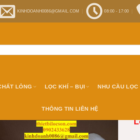
KINHDOANH0086@GMAIL.COM
08:00 - 17:00
CHẤT LỎNG
LỌC KHÍ – BỤI
NHU CẦU LỌC
THÔNG TIN LIÊN HỆ
L