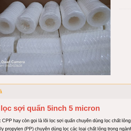
ả
 lọc sợi quấn 5inch 5 micron
c CPP hay còn gọi là lõi lọc sợi quấn chuyên dùng lọc chất lỏ
ly propylen (PP) chuyên dùng lọc các loại chất lỏng trong ngàn