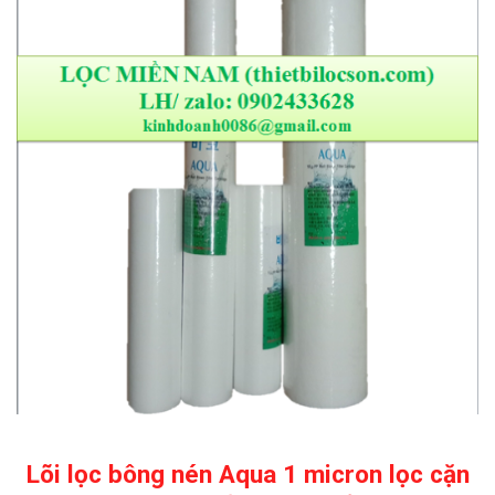
Lõi lọc bông nén Aqua 1 micron lọc cặn