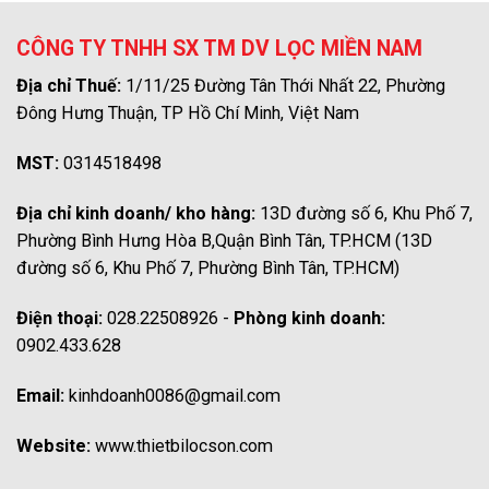
CÔNG TY TNHH SX TM DV LỌC MIỀN NAM
Địa chỉ Thuế:
1/11/25 Đường Tân Thới Nhất 22, Phường
Đông Hưng Thuận, TP Hồ Chí Minh, Việt Nam
MST:
0314518498
Địa chỉ kinh doanh/ kho hàng:
13D đường số 6, Khu Phố 7,
Phường Bình Hưng Hòa B,Quận Bình Tân, TP.HCM (13D
đường số 6, Khu Phố 7, Phường Bình Tân, TP.HCM)
Điện thoại:
028.22508926 -
Phòng kinh doanh:
0902.433.628
Email:
kinhdoanh0086@gmail.com
Website:
www.thietbilocson.com