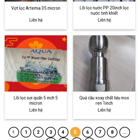
Lõi lọc nước PP 20inch lọc
Vợt lọc Artemia 35 micron
nước tinh khiết
Liên hệ
Liên hệ
Lõi lọc sợi quấn 5 inch 5
Quả cầu xoay chất liệu inox
micron
ren 1inch
Liên hệ
Liên hệ
1
2
3
4
5
6
7
8
…