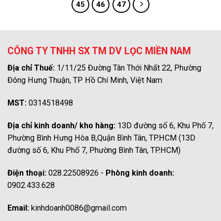
45
46
47
CÔNG TY TNHH SX TM DV LỌC MIỀN NAM
Địa chỉ Thuế:
1/11/25 Đường Tân Thới Nhất 22, Phường
Đông Hưng Thuận, TP Hồ Chí Minh, Việt Nam
MST:
0314518498
Địa chỉ kinh doanh/ kho hàng:
13D đường số 6, Khu Phố 7,
Phường Bình Hưng Hòa B,Quận Bình Tân, TP.HCM (13D
đường số 6, Khu Phố 7, Phường Bình Tân, TP.HCM)
Điện thoại:
028.22508926 -
Phòng kinh doanh:
0902.433.628
Email:
kinhdoanh0086@gmail.com