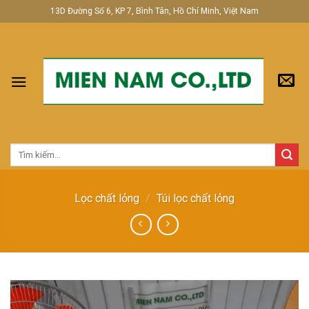
Skip
13D Đường Số 6, KP 7, Bình Tân, Hồ Chí Minh, Việt Nam
to
content
Tìm
kiếm:
Lọc chất lỏng
/
Túi lọc chất lỏng