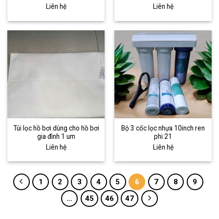
Liên hệ
Liên hệ
Túi lọc hồ bơi dùng cho hồ bơi
Bộ 3 cốc lọc nhựa 10inch ren
gia đình 1 um
phi 21
Liên hệ
Liên hệ
1
2
3
4
5
6
7
8
9
…
45
46
47