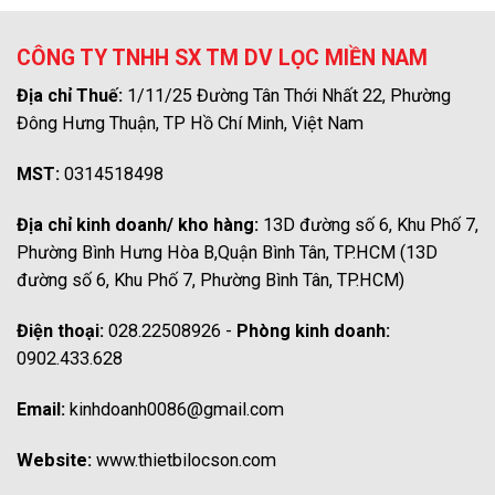
CÔNG TY TNHH SX TM DV LỌC MIỀN NAM
Địa chỉ Thuế:
1/11/25 Đường Tân Thới Nhất 22, Phường
Đông Hưng Thuận, TP Hồ Chí Minh, Việt Nam
MST:
0314518498
Địa chỉ kinh doanh/ kho hàng:
13D đường số 6, Khu Phố 7,
Phường Bình Hưng Hòa B,Quận Bình Tân, TP.HCM (13D
đường số 6, Khu Phố 7, Phường Bình Tân, TP.HCM)
Điện thoại:
028.22508926 -
Phòng kinh doanh:
0902.433.628
Email:
kinhdoanh0086@gmail.com
Website:
www.thietbilocson.com