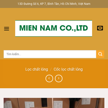
Skip
13D Đường Số 6, KP 7, Bình Tân, Hồ Chí Minh, Việt Nam
to
content
Tìm
kiếm:
Lọc chất lỏng
/
Cốc lọc chất lỏng