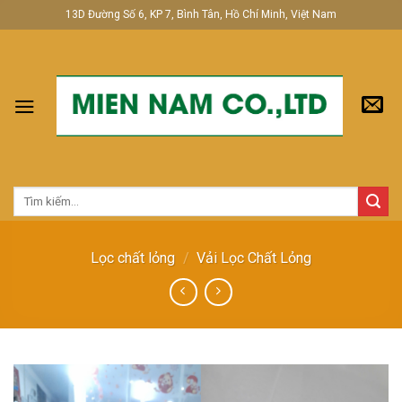
Skip
13D Đường Số 6, KP 7, Bình Tân, Hồ Chí Minh, Việt Nam
to
content
Tìm
kiếm:
Lọc chất lỏng
/
Vải Lọc Chất Lỏng