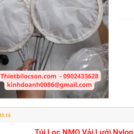
ô tả
Túi Lọc NMO Vải Lưới Nylo