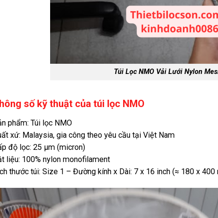
Túi Lọc NMO Vải Lưới Nylon Mes
hông số kỹ thuật của túi lọc NMO
ản phẩm: Túi lọc NMO
ất xứ: Malaysia, gia công theo yêu cầu tại Việt Nam
p độ lọc: 25 μm (micron)
t liệu: 100% nylon monofilament
ch thước túi: Size 1 – Đường kính x Dài: 7 x 16 inch (≈ 180 x 40