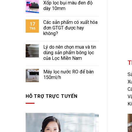
Xốp lọc bụi màu đen độ
dày 10mm
Các sản phẩm có xuất hóa
17
đơn GTGT được hay
Th5
không?
Lý do nên chọn mua và tin
dùng sản phẩm bông lọc
của Lọc Miền Nam
T
Máy lọc nước RO để bàn
S
150ml/h
Xu
Cấ
HỖ TRỢ TRỰC TUYẾN
Vậ
Kí