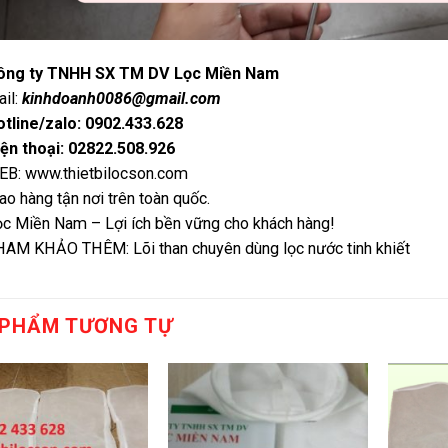
ông ty TNHH SX TM DV Lọc Miền Nam
il:
kinhdoanh0086@gmail.com
tline/zalo: 0902.433.628
ện thoại: 02822.508.926
EB:
www.thietbilocson.com
ao hàng tận nơi trên toàn quốc.
c Miền Nam – Lợi ích bền vững cho khách hàng!
HAM KHẢO THÊM:
Lõi than chuyên dùng lọc nước tinh khiết
 PHẨM TƯƠNG TỰ