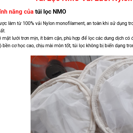
ính năng của
túi lọc NMO
ợc làm từ 100% vải Nylon monofilament, an toàn khi sử dụng t
ất.
 mặt lưới trơn mịn, ít bám cặn, phù hợp để lọc các dung dịch có
 bền cơ học cao, chịu mài mòn tốt, túi lọc không bị biến dạng tro