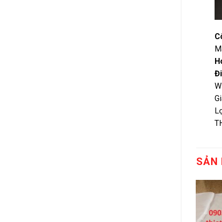
C
Ma
Ho
Đi
W
Gi
Lọ
T
SẢN