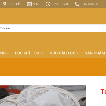
BÌNH TÂN
MAIL
08:00 - 17:00
0902433628
ìm
ếm:
ỎNG
LỌC KHÍ – BỤI
NHU CẦU LỌC
SẢN PHẨM
T