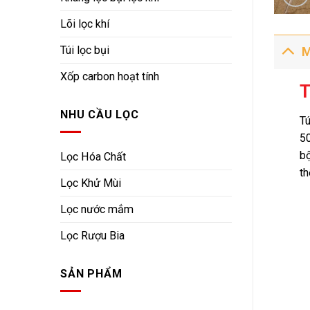
Lõi lọc khí
Túi lọc bụi
M
Xốp carbon hoạt tính
T
NHU CẦU LỌC
Tú
50
bộ
Lọc Hóa Chất
th
Lọc Khử Mùi
Lọc nước mắm
Lọc Rượu Bia
SẢN PHẨM