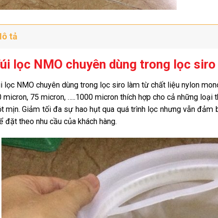
ô tả
úi lọc NMO chuyên dùng trong lọc siro
i lọc NMO chuyên dùng trong lọc siro làm từ chất liệu nylon mon
 micron, 75 micron, …..1000 micron thích hợp cho cả những loại
t mịn. Giảm tối đa sự hao hụt qua quá trình lọc nhưng vẫn đảm b
ể đặt theo nhu cầu của khách hàng.