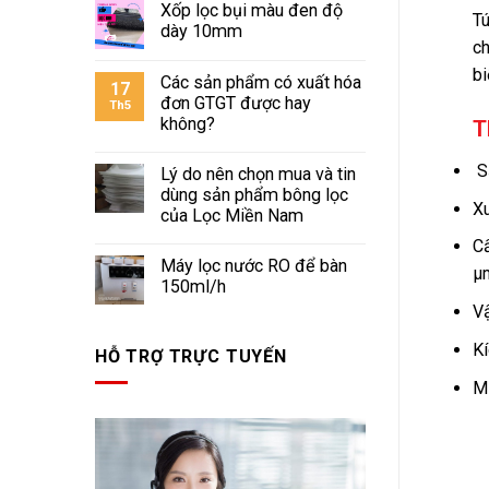
Xốp lọc bụi màu đen độ
Tú
dày 10mm
ch
bi
Các sản phẩm có xuất hóa
17
đơn GTGT được hay
Th5
không?
T
S
Lý do nên chọn mua và tin
dùng sản phẩm bông lọc
Xu
của Lọc Miền Nam
Cấ
Máy lọc nước RO để bàn
μ
150ml/h
Vậ
Kí
HỖ TRỢ TRỰC TUYẾN
Mi