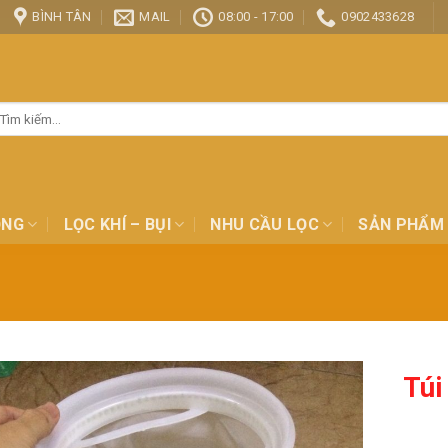
BÌNH TÂN
MAIL
08:00 - 17:00
0902433628
ìm
ếm:
ỎNG
LỌC KHÍ – BỤI
NHU CẦU LỌC
SẢN PHẨM
Túi