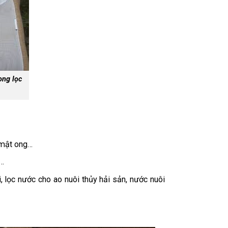
ong lọc
, mật ong…
,…
i, lọc nước cho ao nuôi thủy hải sản, nước nuôi