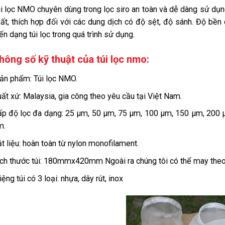
i lọc NMO chuyên dùng trong lọc siro an toàn và dễ dàng sử dụ
ất, thích hợp đối với các dung dịch có độ sệt, độ sánh. Độ bề
ến dạng túi lọc trong quá trình sử dụng.
hông số kỹ thuật của túi lọc nmo:
ản phẩm: Túi lọc NMO.
ất xứ: Malaysia, gia công theo yêu cầu tại Việt Nam.
p độ lọc đa dạng: 25 μm, 50 μm, 75 μm, 100 μm, 150 μm, 200
m.
t liệu: hoàn toàn từ nylon monofilament.
ch thước túi: 180mmx420mm Ngoài ra chúng tôi có thể may theo
ệng túi có 3 loại: nhựa, dây rút, inox