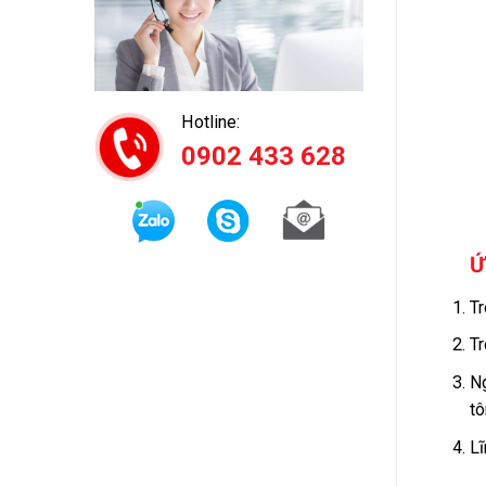
Hotline:
0902 433 628
Ứ
Tr
Tr
Ng
tô
Lĩ