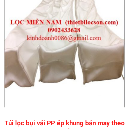
Túi lọc bụi vải PP ép khung bản may theo