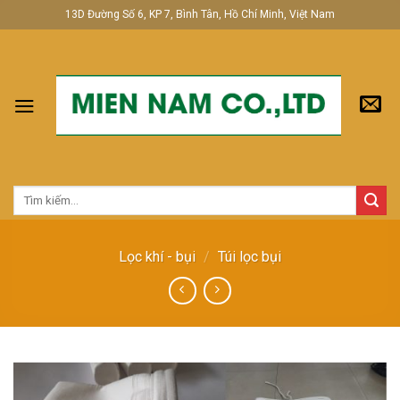
Skip
13D Đường Số 6, KP 7, Bình Tân, Hồ Chí Minh, Việt Nam
to
content
Tìm
kiếm:
Lọc khí - bụi
/
Túi lọc bụi